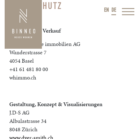
DATENSCHUTZ
EN
DE
Beratung und Verkauf
welcome home immobilien AG
Wanderstrasse 7
4054 Basel
+41 61 481 80 00
whimmo.ch
Gestaltung, Konzept & Visualisierungen
J.D-S AG
Albulastrasse 34
8048 Zürich
www.dyer-smith.ch